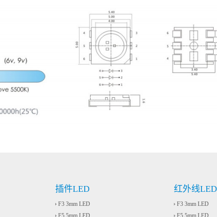
插件LED
红外线LED
F3 3mm LED
F3 3mm LED
F5 5mm LED
F5 5mm LED