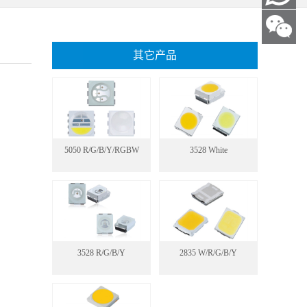
其它产品
5050 R/G/B/Y/RGBW
3528 White
3528 R/G/B/Y
2835 W/R/G/B/Y