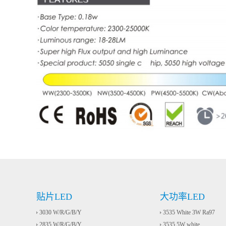
贴片LED
大功率LED
3030 W/R/G/B/Y
3535 White 3W Ra97
2835 W/R/G/B/Y
3535 5W white